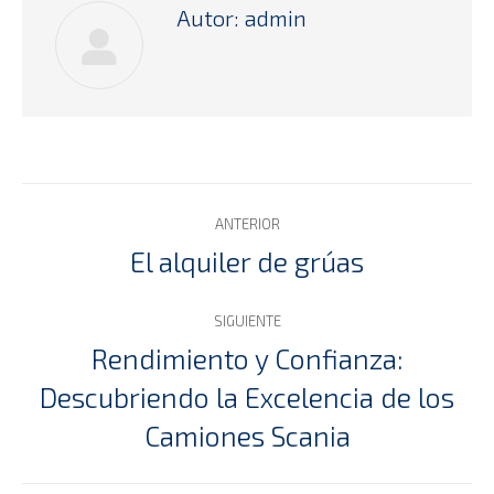
Autor:
admin
Navegación
ANTERIOR
entre
El alquiler de grúas
Publicación
anterior:
publicaciones
SIGUIENTE
Rendimiento y Confianza:
Descubriendo la Excelencia de los
Publicación
siguiente:
Camiones Scania