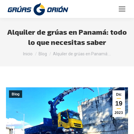
Buscar:
Alquiler de grúas en Panamá: todo
lo que necesitas saber
Estás aquí:
Inicio
Blog
Alquiler de grúas en Panamá:…
Blog
Dic
19
2023