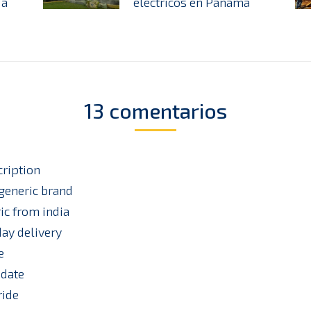
úa
eléctricos en Panamá
13 comentarios
cription
generic brand
ic from india
day delivery
e
 date
ride