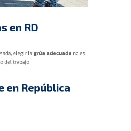
as en RD
sada, elegir la
grúa adecuada
no es
o del trabajo.
le en República