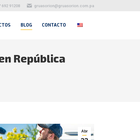
7 692 91208
gruasorion@gruasorion.com.pa
CTOS
BLOG
CONTACTO
 en República
Abr