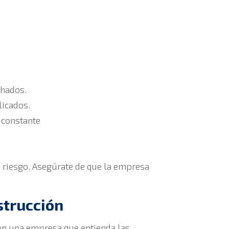
chados.
licados.
 constante
n riesgo. Asegúrate de que la empresa
strucción
con una empresa que entienda las