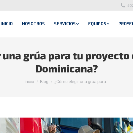
50
INICIO
NOSOTROS
SERVICIOS
EQUIPOS
PROYE
 una grúa para tu proyecto
Dominicana?
Estás aquí:
Inicio
Blog
¿Cómo elegir una grúa para…