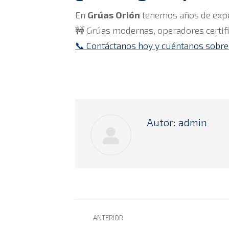
En
Grúas Orión
tenemos años de exper
🚧 Grúas modernas, operadores certifi
📞 Contáctanos hoy y cuéntanos sobre
Autor:
admin
Navegación
ANTERIOR