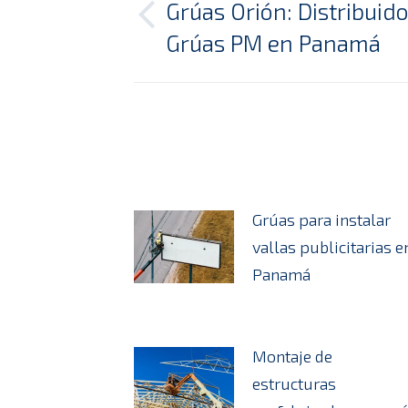
entre
Grúas Orión: Distribuido
Publicación
Grúas PM en Panamá
publicaciones
anterior:
Grúas para instalar
vallas publicitarias e
Panamá
Montaje de
estructuras