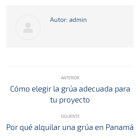
Autor:
admin
Navegación
ANTERIOR
entre
Cómo elegir la grúa adecuada para
Publicación
tu proyecto
publicaciones
anterior:
SIGUIENTE
Por qué alquilar una grúa en Panamá
Publicación
siguiente: