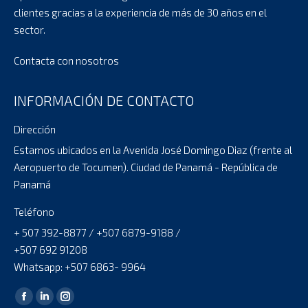
clientes gracias a la experiencia de más de 30 años en el
sector.
Contacta con nosotros
INFORMACIÓN DE CONTACTO
Dirección
Estamos ubicados en la Avenida José Domingo Diaz (frente al
Aeropuerto de Tocumen). Ciudad de Panamá - República de
Panamá
Teléfono
+ 507 392-8877 / +507 6879-9188 /
+507 692 91208
Whatsapp: +507 6863- 9964
Encuéntranos en:
Facebook
Linkedin
Instagram