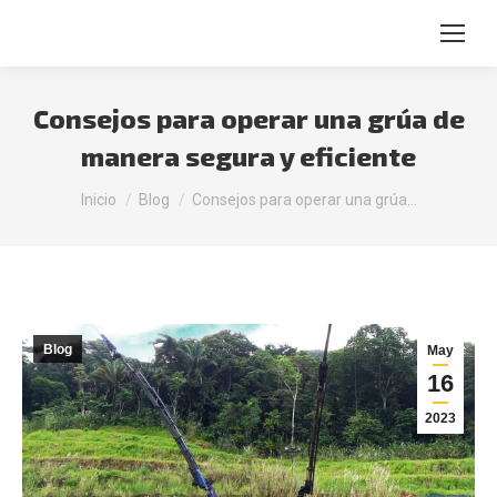
Buscar:
Consejos para operar una grúa de
manera segura y eficiente
Estás aquí:
Inicio
Blog
Consejos para operar una grúa…
Blog
May
16
2023