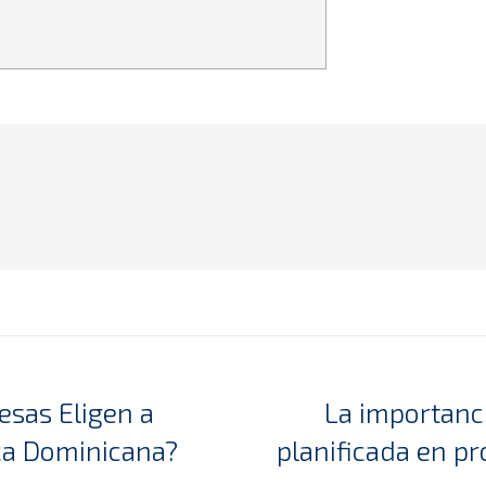
sas Eligen a
La importancia
Next
ca Dominicana?
planificada en p
post: