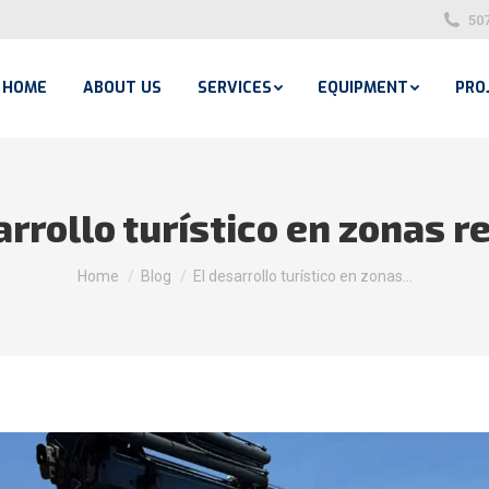
50
HOME
ABOUT US
SERVICES
EQUIPMENT
PRO
arrollo turístico en zonas 
You are here:
Home
Blog
El desarrollo turístico en zonas…