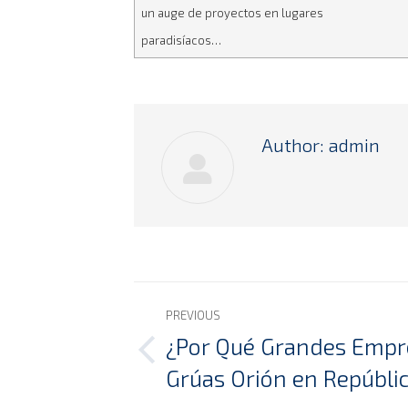
un auge de proyectos en lugares
paradisíacos…
Author:
admin
Post
PREVIOUS
navigation
¿Por Qué Grandes Empre
Previous
Grúas Orión en Repúbli
post: