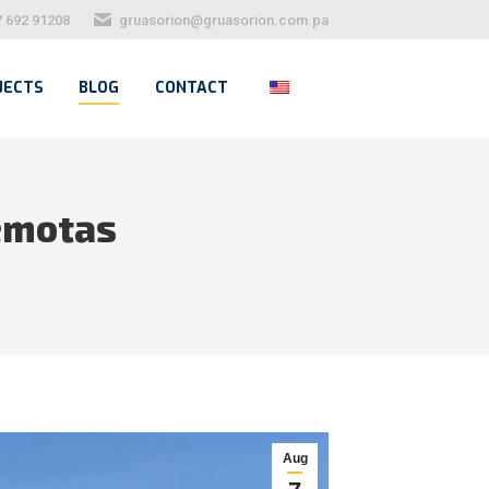
7 692 91208
gruasorion@gruasorion.com.pa
JECTS
BLOG
CONTACT
remotas
Aug