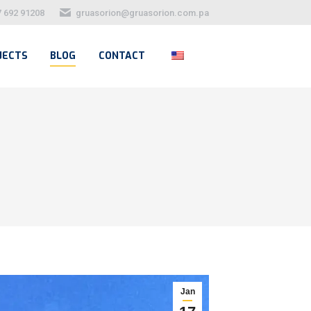
7 692 91208
gruasorion@gruasorion.com.pa
JECTS
BLOG
CONTACT
Jan