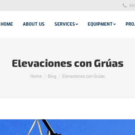
50
HOME
ABOUT US
SERVICES
EQUIPMENT
PRO
Elevaciones con Grúas
You are here:
Home
Blog
Elevaciones con Grúas