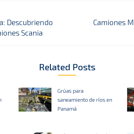
a: Descubriendo
Camiones Me
Next
miones Scania
post:
Related Posts
Grúas para
n
saneamiento de ríos en
Panamá