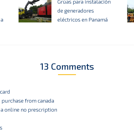
Grúas para instalación
de generadores
úa
eléctricos en Panamá
13 Comments
rcard
 purchase from canada
ia online no prescription
s