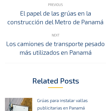
Post
PREVIOUS
navigation
El papel de las grúas en la
Previous
construcción del Metro de Panamá
post:
NEXT
Los camiones de transporte pesado
Next
más utilizados en Panamá
post:
Related Posts
Grúas para instalar vallas
publicitarias en Panamá