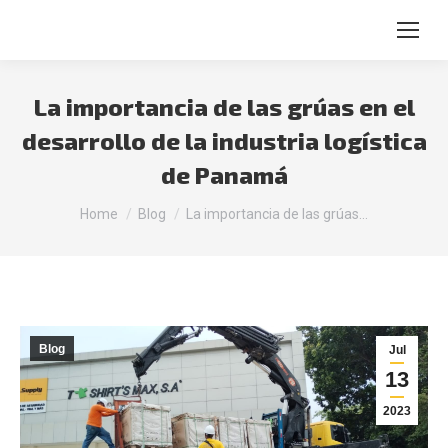
Search:
La importancia de las grúas en el
desarrollo de la industria logística
de Panamá
You are here:
Home
Blog
La importancia de las grúas…
Blog
Jul
13
2023