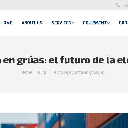
50
HOME
ABOUT US
SERVICES
EQUIPMENT
PRO
en grúas: el futuro de la e
You are here:
Home
Blog
Tecnología punta en grúas: el…