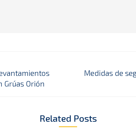
 levantamientos
Medidas de seg
Next
n Grúas Orión
post:
Related Posts