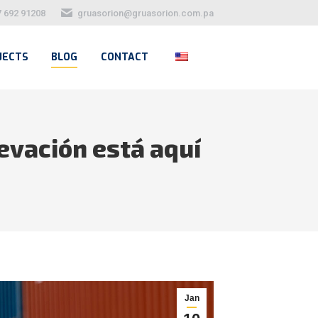
7 692 91208
gruasorion@gruasorion.com.pa
JECTS
BLOG
CONTACT
levación está aquí
Jan