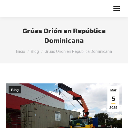
Buscar:
Grúas Orión en República
Dominicana
Estás aquí:
Inicio
Blog
Grúas Orión en República Dominicana
Blog
Mar
5
2025