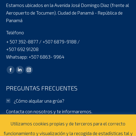
Estamos ubicados en la Avenida José Domingo Diaz (frente al
Aeropuerto de Tocumen). Ciudad de Panamá - República de
Panamá
Teléfono
+ 507 392-8877 / +507 6879-9188 /
+507 692 91208
Whatsapp: +507 6863- 9964
Encuéntranos en:
Facebook
Linkedin
Instagram
page
page
page
PREGUNTAS FRECUENTES
opens
opens
opens
in
in
in
¿Cómo alquilar una grúa?
new
new
new
Contacta con nosotros y te informaremos.
window
window
window
¿Durante cuanto tiempo se alquila?
Utilizamos cookies propias y de terceros para el correcto
funcionamiento y visualización y la recogida de estadísticas tal y
¿Qué sucede si se estropea el equipo alquilado?