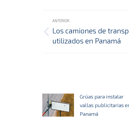
Navegación
ANTERIOR
entre
Los camiones de trans
Publicación
utilizados en Panamá
publicaciones
anterior:
Grúas para instalar
vallas publicitarias e
Panamá