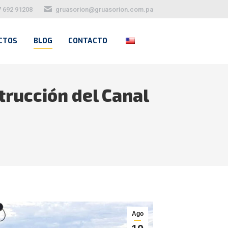
7 692 91208
gruasorion@gruasorion.com.pa
CTOS
BLOG
CONTACTO
trucción del Canal
Ago