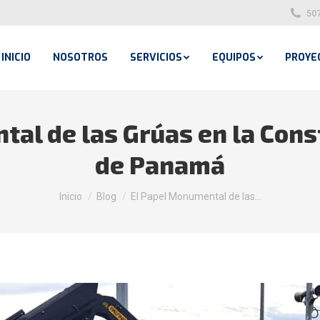
50
INICIO
NOSOTROS
SERVICIOS
EQUIPOS
PROYE
al de las Grúas en la Cons
de Panamá
Estás aquí:
Inicio
Blog
El Papel Monumental de las…