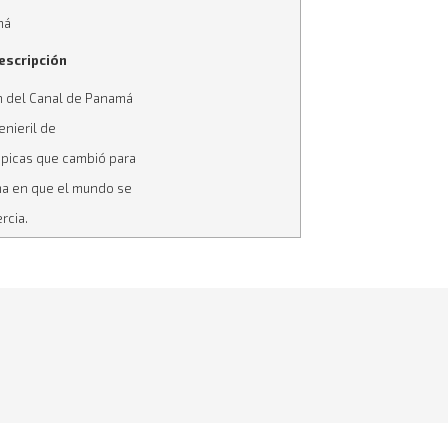
má
escripción
n del Canal de Panamá
enieril de
picas que cambió para
ma en que el mundo se
rcia.