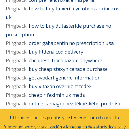
Pingback:
how to buy flexeril cyclobenzaprine cost
uk
Pingback:
how to buy dutasteride purchase no
prescription
Pingback:
order gabapentin no prescription usa
Pingback:
buy fildena cod delivery
Pingback:
cheapest itraconazole anywhere
Pingback:
buy cheap staxyn canada purchase
Pingback:
get avodart generic information
Pingback:
buy xifaxan overnight fedex
Pingback:
cheap rifaximin uk meds
Pingback:
online kamagra bez lékařského předpisu
Utilizamos cookies propias y de terceros para el correcto
Los comentarios están cerrados
funcionamiento y visualización y la recogida de estadísticas tal y