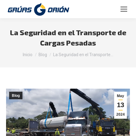
Buscar:
La Seguridad en el Transporte de
Cargas Pesadas
Estás aquí:
Inicio
Blog
La Seguridad en el Transporte…
Blog
May
13
2024