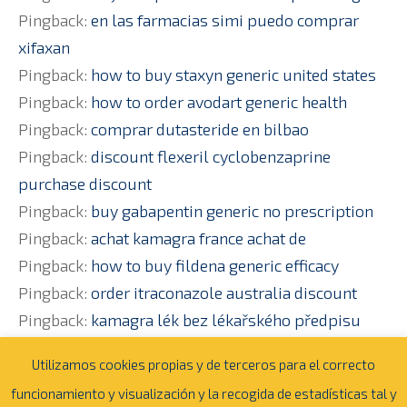
Pingback:
en las farmacias simi puedo comprar
xifaxan
Pingback:
how to buy staxyn generic united states
Pingback:
how to order avodart generic health
Pingback:
comprar dutasteride en bilbao
Pingback:
discount flexeril cyclobenzaprine
purchase discount
Pingback:
buy gabapentin generic no prescription
Pingback:
achat kamagra france achat de
Pingback:
how to buy fildena generic efficacy
Pingback:
order itraconazole australia discount
Pingback:
kamagra lék bez lékařského předpisu
Utilizamos cookies propias y de terceros para el correcto
Los comentarios están cerrados
funcionamiento y visualización y la recogida de estadísticas tal y