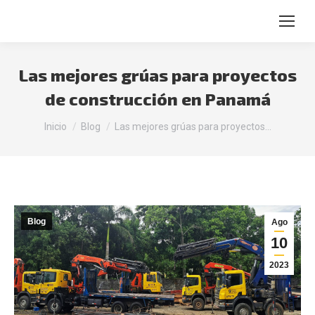
Buscar:
Las mejores grúas para proyectos
de construcción en Panamá
Estás aquí:
Inicio
Blog
Las mejores grúas para proyectos…
Blog
Ago
10
2023