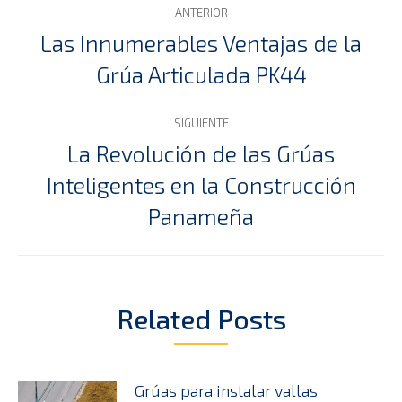
ANTERIOR
entre
Las Innumerables Ventajas de la
Publicación
Grúa Articulada PK44
publicaciones
anterior:
SIGUIENTE
La Revolución de las Grúas
Inteligentes en la Construcción
Publicación
siguiente:
Panameña
Related Posts
Grúas para instalar vallas