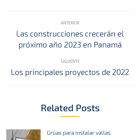
Navegación
ANTERIOR
entre
Las construcciones crecerán el
Publicación
próximo año 2023 en Panamá
publicaciones
anterior:
SIGUIENTE
Los principales proyectos de 2022
Publicación
siguiente:
Related Posts
Grúas para instalar vallas