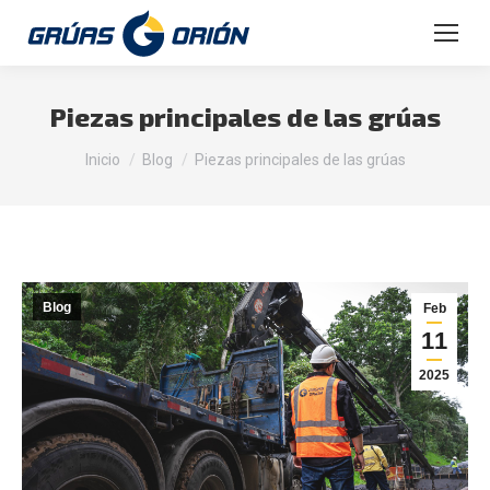
Buscar:
Piezas principales de las grúas
Estás aquí:
Inicio
Blog
Piezas principales de las grúas
Blog
Feb
11
2025