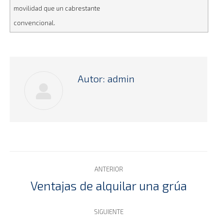
movilidad que un cabrestante
convencional.
Autor:
admin
Navegación
ANTERIOR
entre
Ventajas de alquilar una grúa
Publicación
anterior:
publicaciones
SIGUIENTE