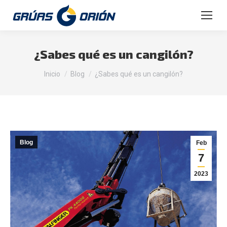
Buscar:
¿Sabes qué es un cangilón?
Estás aquí:
Inicio
Blog
¿Sabes qué es un cangilón?
Blog
Feb
7
2023