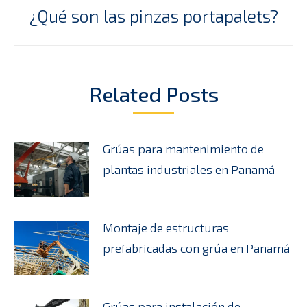
¿Qué son las pinzas portapalets?
Publicación
siguiente:
Related Posts
Grúas para mantenimiento de
plantas industriales en Panamá
Montaje de estructuras
prefabricadas con grúa en Panamá
Grúas para instalación de